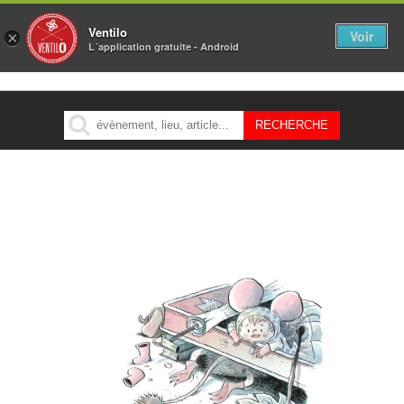
Ventilo
Voir
×
L´application gratuite - Android
MENU