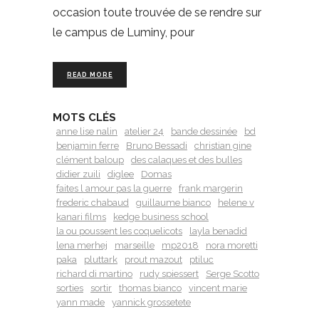
occasion toute trouvée de se rendre sur
le campus de Luminy, pour
READ MORE
MOTS CLÉS
anne lise nalin
atelier 24
bande dessinée
bd
benjamin ferre
Bruno Bessadi
christian gine
clément baloup
des calaques et des bulles
didier zuili
diglee
Domas
faites l amour pas la guerre
frank margerin
frederic chabaud
guillaume bianco
helene v
kanari films
kedge business school
la ou poussent les coquelicots
layla benadid
lena merhej
marseille
mp2018
nora moretti
paka
pluttark
prout mazout
ptiluc
richard di martino
rudy spiessert
Serge Scotto
sorties
sortir
thomas bianco
vincent marie
yann made
yannick grossetete