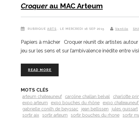
Croquer
au MAC Arteum
RUBRIQUE
ARTS
, LE MERCREDI 16 SEP 2015
Ventilo
SH
Papiers à mâcher Croquer réunit dix artistes autour 
jeu sur les sens et sur l’ambivalence inédite entre vi
READ MORE
MOTS CLÉS
arteum chateauneuf
caroline challan belval
charlotte pr
expo arteum
expo bouches du rhône
expo chateauneuf
gabrielle conilh de beyssac
jean bellissen
jules guissart
sortir aix
sortir arteum
sortir bouches du rhone
sortir m