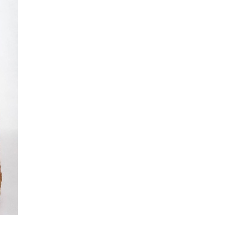
La Ville-sans-Nom, Marseille
dans la bouche de ceux qui
l’assassinent
de Bruno Le
Dantec