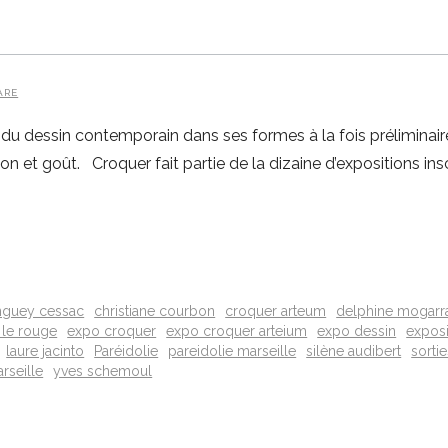
ARE
du dessin contemporain dans ses formes à la fois préliminaires
sion et goût. Croquer fait partie de la dizaine d’expositions ins
inguey cessac
christiane courbon
croquer arteum
delphine mogarr
 le rouge
expo croquer
expo croquer arteium
expo dessin
exposi
laure jacinto
Paréidolie
pareidolie marseille
silène audibert
sortie
arseille
yves schemoul