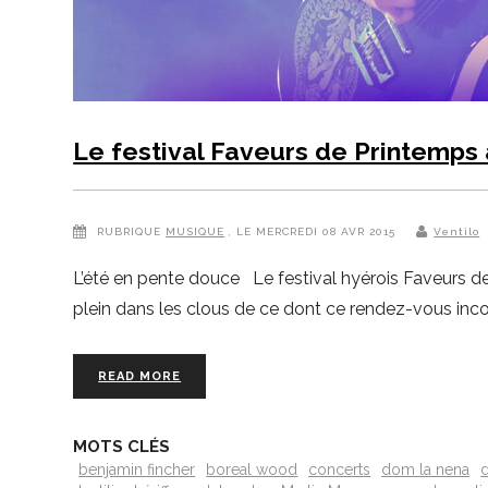
Le festival Faveurs de Printemps
RUBRIQUE
MUSIQUE
, LE MERCREDI 08 AVR 2015
Ventilo
L’été en pente douce Le festival hyérois Faveurs d
plein dans les clous de ce dont ce rendez-vous incon
READ MORE
MOTS CLÉS
benjamin fincher
boreal wood
concerts
dom la nena