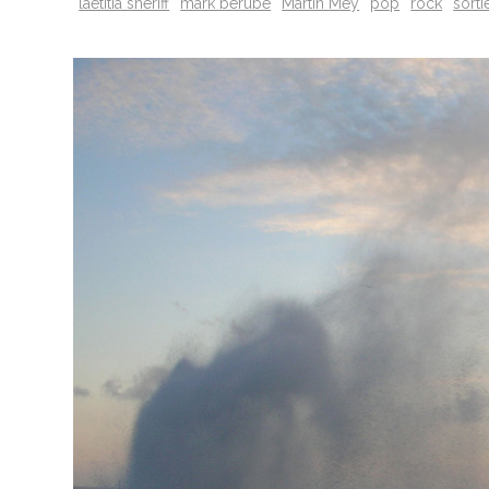
laetitia shériff
mark berube
Martin Mey
pop
rock
sorti