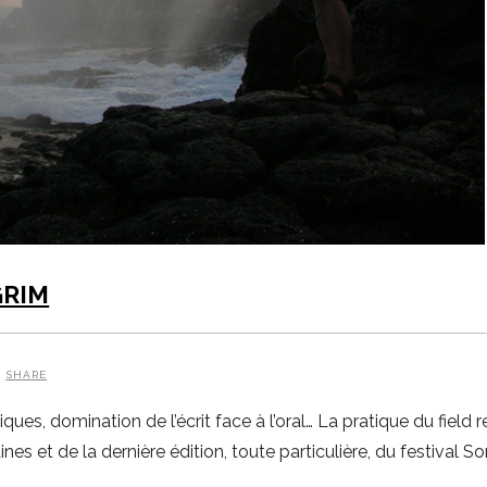
GRIM
SHARE
es, domination de l’écrit face à l’oral… La pratique du field 
s et de la dernière édition, toute particulière, du festival S