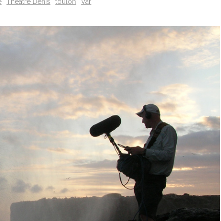
e
Théâtre Denis
toulon
Var