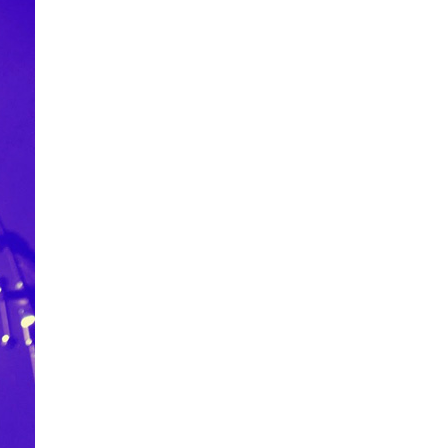
La Ville-sans-Nom, Marseille
dans la bouche de ceux qui
l’assassinent
de Bruno Le
Dantec