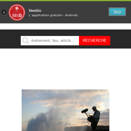
Ventilo
Voir
×
L´application gratuite - Android
MENU