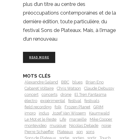
plus d’un titre au centre des
préoccupations contemporaines et de la
dernière édition, toute particulière, du
festival Sons de Plateaux. Mais, à l’image
d’un renouveau
READ MORE
MOTS CLÉS
Alexandre Galand
BBC
blues
Brian Eno
Cabaret Voltaire
Chris Watson
Claude Debussy
concert
concerts
drone
El Tren Fantasma
électro
expérimental
festival
festivals
field recording
folk
Frozen Planet
GRIM
impro
indus
Jozef Van Wissem
Kaumwald
Le Mot et le Reste
Life
marseille
Mike Cooper
montevideo
musique
Nicolas Debade
noise
Pierre Schaeffer
Plateaux
son
sons
Sons de Plateaux
sortie
sorties
sortir
Touch