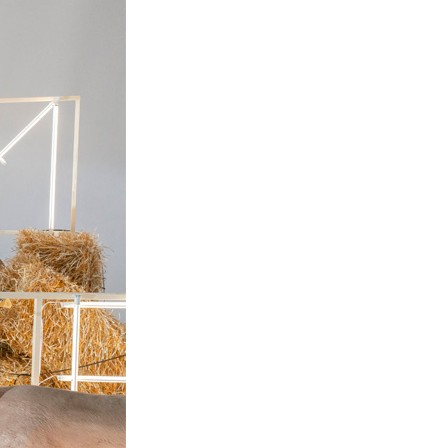
La Ville-sans-Nom, Marseille
dans la bouche de ceux qui
l’assassinent
de Bruno Le
Dantec