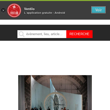
Ventilo
Voir
×
L´application gratuite - Android
MENU