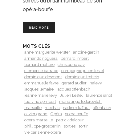
soirées du brillant flambeau de son
opéra-bouffe
READ MORE
MOTS CLÉS
anne marguerite werster
antoine garcin
armando noguera
bernard imbert
bernard maltere
christophe gay
clemence barrabe
compagnie julien lestel
dominique desmons
dominique trottein
emmanuelle favre
gerard audier
halevy
jacques lemaire
jacques offenbach
jeanne marie levy
Julien Lestel
laurence janot
ludivine gombert
marie ange todorovitch
marseille
meilhac
nadine duffaut
offenbach
olivier grand
Opéra
opera bouffe
opera marseille
patrick delcour
phillippe grosperrin
sorties
sortir
vie parisienne opera