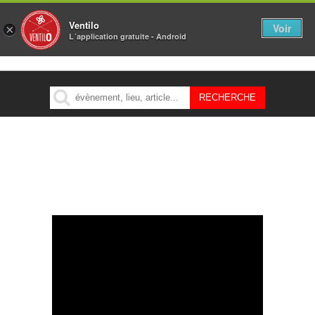
Ventilo
Voir
×
L´application gratuite - Android
MENU