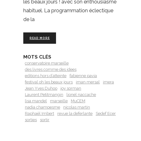
les beaux jours ! avec son enthousiasme
habituel. La programmation éclectique
de la
READ MORE
MOTS CLÉS
conservatoire marseille
des livres comme des idees
editions hors d’atteinte
fabienne pavia
festival oh les beaux jours
iman mersal
imera
Jean Yves Duhoo
joy sorman
Laurent Petitmangin
lionel naccache
lisa mandel
marseille
MuCEM
nadia champesme
nicolas martin
Raphaël Imbert
revue la deferlante
Sedef Ecer
sorties
sortir