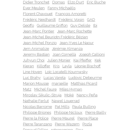
Didier Tronchet
Domas
Elzo Durt
Eric Buche
Ever Meulen
Fanny Michaëlis
Florent Chavouet
François Amoretti
Frédéric Neidhardt
Frédéric Voisin
GAD
Geoffo
Guillaume Griffon
Guy Delisle
Ibi
Jean-Marc Pontier
Jean-Marc Rochette
Jean-Michel Beuriotn Frédéric Bézian
Jean-Michel Ponzio
Jean-Yves Le Naour
Jem Animalize
Jérémie Almanza
Jeremy Bastian
Joan Cornellà
Joseph Callioni
Juhyun Choi
Julien Monier
Kai Pfeiffer
Kek
Kieran
Killoffer
Kris
Layla
Léonie Bischoff
Line Hoven
Loïc Locatelli Kournwsky
Luc Brahy
Lucas Varela
Ludovic Debeurme
Marion Mousse
marseille
Matthias Picard
Matz
Michel Faure
Miles Hyman
Miroslav Sikulic-Struja
Mokë
Nancy Peña
Nathalie Ferlut
Nawel Louerrad
Nicolas Barrome
Pat Mills
Paula Bulling
Philippe Briones
Philippe Nicloux
Pierre Bailly
Pierre la Police
Pierre Maurel
Pierre Place
Pierre Taranzano
Pierre Wazem
Pozla
Renaud Dillies
retrogaming
Rica