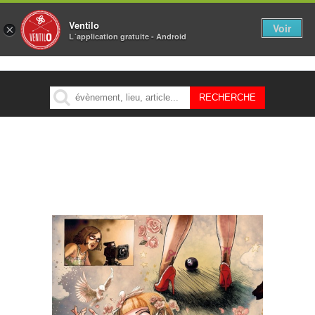
Ventilo
Voir
×
L´application gratuite - Android
MENU