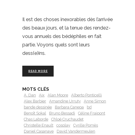
Il est des choses inexorables dès l’arrivée
des beaux jours, et la tenue des rendez-
vous annuels des bédéphiles en fait
partie. Voyons quels sont leurs
dess(e)ins.
READ MORE
MOTS CLÉS
A. Dan
Aix
Alan Moore
Alberto Ponticelli
Alex Barbier
Amandine Urruty
Anne Simon
bande dessinée
Barbara Canepa
bd
Benoît Sokal
Bruno Bessadi
Céline Fraipont
Chas Laborde
Chloé Cruchaudet
Christelle Enault
cosplay
Cyrille Pomès
Daniel Casanave
David Vandermeulen