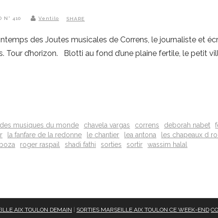
O N° 410
Ventilo
SHARE
intemps des Joutes musicales de Correns, le journaliste et é
 Tour d’horizon. Blotti au fond d’une plaine fertile, le petit v
n des musiques du monde
chavela vargas
correns
deborah nabet
r
la fanfare de la redonne
le chantier
lea antona
les chapeaux d r
rboza
roger raspail
shadi fathi
sorties
sortir
wassim halal
ILLE AIX TOULON DEMAIN
|
SORTIES MARSEILLE AIX TOULON CE WEEK-END
CO