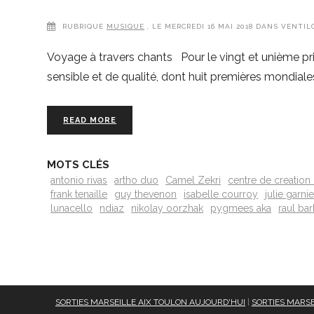
RUBRIQUE
MUSIQUE
, LE MERCREDI 16 MAI 2018 DANS VENTIL
Voyage à travers chants Pour le vingt et unième pr
sensible et de qualité, dont huit premières mondiales.
READ MORE
MOTS CLÉS
antonio rivas
artho duo
Camel Zekri
centre de creatio
frank tenaille
guy thevenon
isabelle courroy
julie garnie
lunacello
ndiaz
nikolay oorzhak
pygmees aka
raul ba
SORTIES MARSEILLE AIX TOULON AUJOURD'HUI
|
SORTIES MARSE