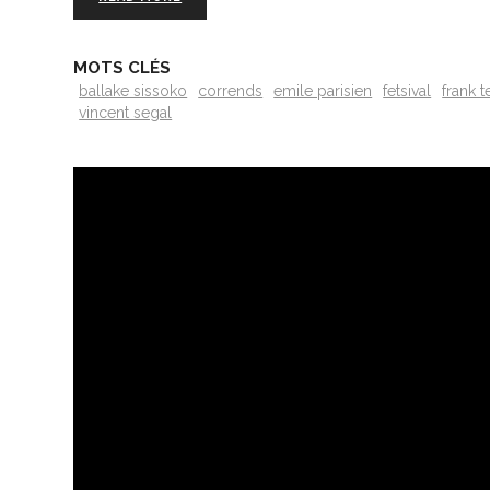
MOTS CLÉS
ballake sissoko
corrends
emile parisien
fetsival
frank t
vincent segal