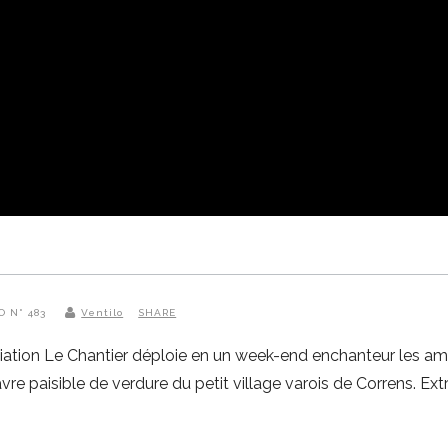
O N° 483
Ventilo
SHARE
ciation Le Chantier déploie en un week-end enchanteur les a
re paisible de verdure du petit village varois de Correns. E