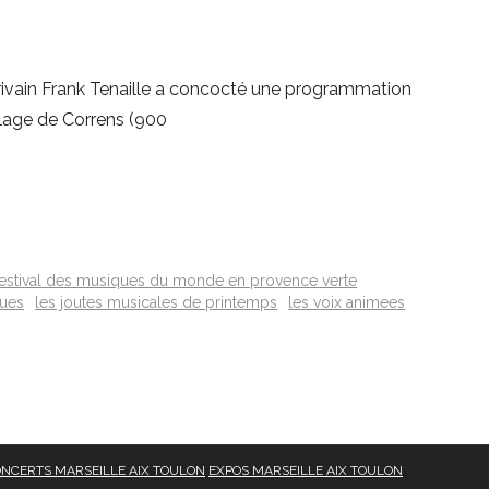
crivain Frank Tenaille a concocté une programmation
illage de Correns (900
festival des musiques du monde en provence verte
oues
les joutes musicales de printemps
les voix animees
NCERTS MARSEILLE AIX TOULON
EXPOS MARSEILLE AIX TOULON