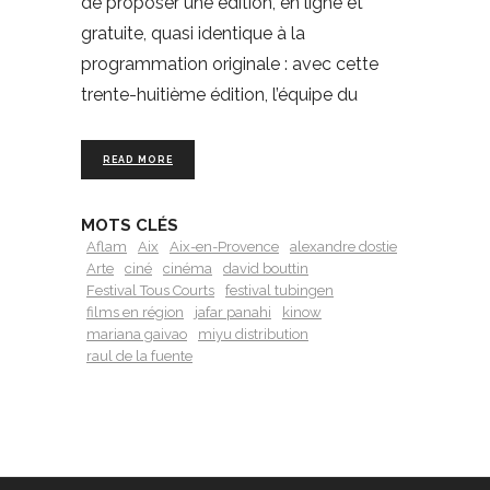
de proposer une édition, en ligne et
gratuite, quasi identique à la
programmation originale : avec cette
trente-huitième édition, l’équipe du
READ MORE
MOTS CLÉS
Aflam
Aix
Aix-en-Provence
alexandre dostie
Arte
ciné
cinéma
david bouttin
Festival Tous Courts
festival tubingen
films en région
jafar panahi
kinow
mariana gaivao
miyu distribution
raul de la fuente