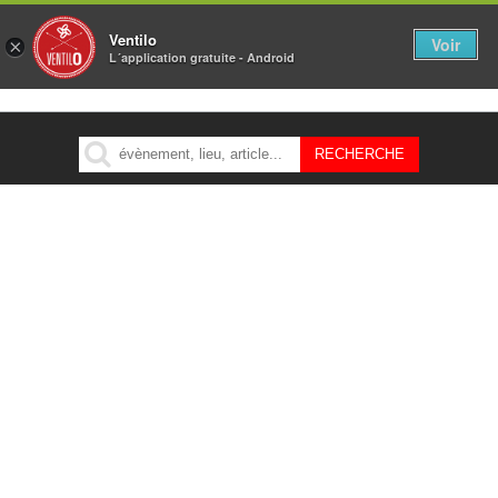
Ventilo
Voir
×
L´application gratuite - Android
MENU