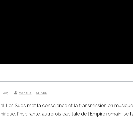
N° 485
Ventilo
SHARE
al Les Suds met la conscience et la transmission en musique, l
fique, l’inspirante, autrefois capitale de l’Empire romain, se 