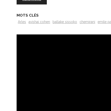
MOTS CLÉS
Arles
avishai cohen
ballake sissoko
chemirani
emile pa