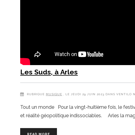
Les Suds, à Arles
RUBRIQUE
MUSIQUE
, LE JEUDI 29 JUIN 2023 DANS VENTILO 
Tout un monde Pour la vingt-huitième fois, le festiv
et réalité géopolitique indissociables. Arles la magni
READ MORE