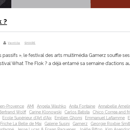
k ?
Ventilo
SHARE
s passifs », le festival des arts multimédia Gamerz souffle ses
festival What The Flok ? a déjà entamé sa semaine d’actions a
-en-Provence
AMI
Angela Washko
Anita Fontaine
Annabelle Ameli
Bertrand Wolff
Carine Klonowski
Carlos Batista
Chico Correa and f
Ecole Supérieur d’Art d’Aix
Emilien Ghomi
Emmanuel Laflamme
E
Friche La Belle de Mai
Galerie Susini
Gamerz
Georgie Roxbie Smit
ontagné
Jesse Lucas & Erwan Raguenes
Joëlle Bitton
Kim Asendor