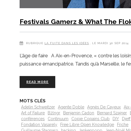
Festivals Gamerz & What The Flo
RUBRIQUE
LA FUITE DANS LES IDÉES
, LE MARDI 30 SEP 2014
L’âge de faire A Aix-en-Provence, « contre les loisir
puissance émancipatrice. Tandis qu’à Marseille, le 
READ MORE
MOTS CLÉS
Adelin Schweitzer
Agente Doble
Agnès De Cayeux
Aix
Art of Failure
B2lngr
Benjamin Cadon
Bernard Szajner
conférences
Continuum
Copie Copains Club
DIY
Djeff
Fondation Vasarely
Free Libre Open Knowledge
Friche
Guillaume Stagnaro
hacking
Jankenpopp
Jean-Noël M