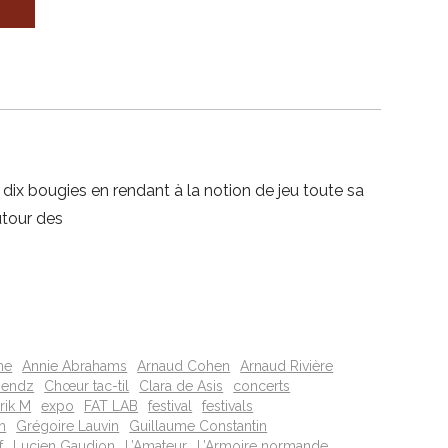
 dix bougies en rendant à la notion de jeu toute sa
utour des
ne
Annie Abrahams
Arnaud Cohen
Arnaud Rivière
riendz
Chœur tac-til
Clara de Asis
concerts
rik M
expo
FAT LAB
festival
festivals
h
Grégoire Lauvin
Guillaume Constantin
f
Lucien Gaudion
L’Amateur
L’Armoire normande