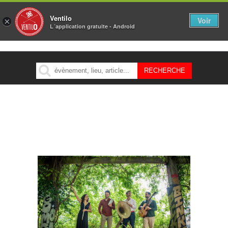
Ventilo
Voir
×
L´application gratuite - Android
MENU