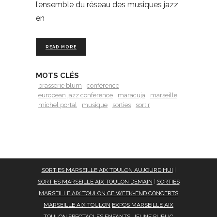
l’ensemble du réseau des musiques jazz
en
READ MORE
MOTS CLÉS
brasserie blum
conférence
european jazz conference
maracuja
marseille
michel portal
musique
sorties
sortir
SORTIES MARSEILLE AIX TOULON AUJOURD'HUI
|
SORTIES MARSEILLE AIX TOULON DEMAIN
|
SORTIES
MARSEILLE AIX TOULON CE WEEK-END
CONCERTS
MARSEILLE AIX TOULON
EXPOS MARSEILLE AIX
TOULON
SPECTACLES ENFANTS, JEUNE PUBLIC