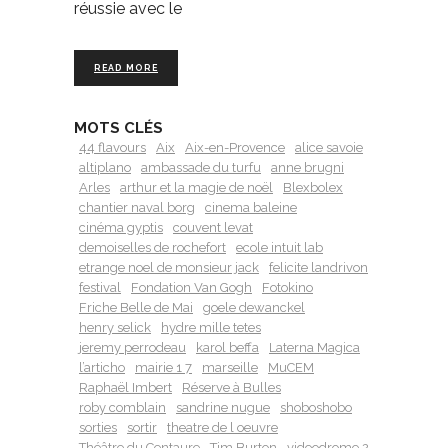
réussie avec le
READ MORE
MOTS CLÉS
44 flavours
Aix
Aix-en-Provence
alice savoie
altiplano
ambassade du turfu
anne brugni
Arles
arthur et la magie de noël
Blexbolex
chantier naval borg
cinema baleine
cinéma gyptis
couvent levat
demoiselles de rochefort
ecole intuit lab
etrange noel de monsieur jack
felicite landrivon
festival
Fondation Van Gogh
Fotokino
Friche Belle de Mai
goele dewanckel
henry selick
hydre mille tetes
jeremy perrodeau
karol beffa
Laterna Magica
l’articho
mairie 1 7
marseille
MuCEM
Raphaël Imbert
Réserve à Bulles
roby comblain
sandrine nugue
shoboshobo
sorties
sortir
theatre de l oeuvre
Théâtre du Centaure
Tim Burton
videodrome 2