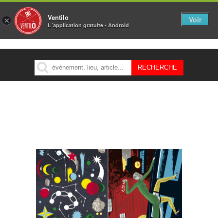
Ventilo
Voir
×
L´application gratuite - Android
MENU