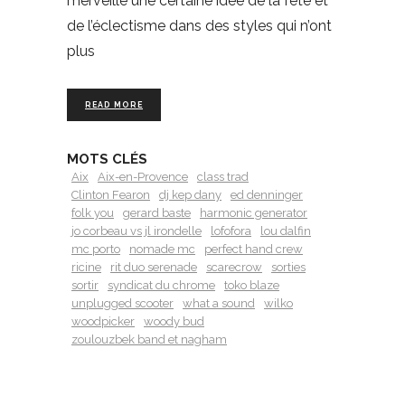
merveille une certaine idée de la fête et
de l’éclectisme dans des styles qui n’ont
plus
READ MORE
MOTS CLÉS
Aix
Aix-en-Provence
class trad
Clinton Fearon
dj kep dany
ed denninger
folk you
gerard baste
harmonic generator
jo corbeau vs jl irondelle
lofofora
lou dalfin
mc porto
nomade mc
perfect hand crew
ricine
rit duo serenade
scarecrow
sorties
sortir
syndicat du chrome
toko blaze
unplugged scooter
what a sound
wilko
woodpicker
woody bud
zoulouzbek band et nagham