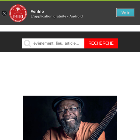
Ventilo
Voir
×
L´application gratuite - Android
MENU