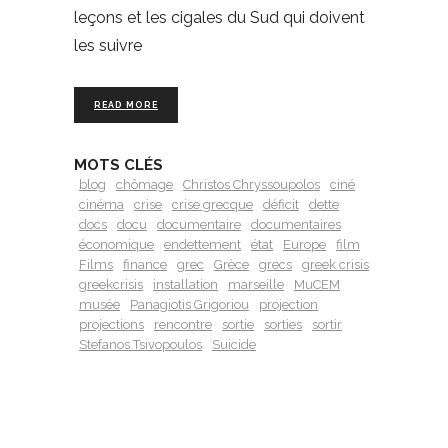
leçons et les cigales du Sud qui doivent
les suivre
READ MORE
MOTS CLÉS
blog
chômage
Christos Chryssoupolos
ciné
cinéma
crise
crise grecque
déficit
dette
docs
docu
documentaire
documentaires
économique
endettement
état
Europe
film
Films
finance
grec
Grèce
grecs
greek crisis
greekcrisis
installation
marseille
MuCEM
musée
Panagiotis Grigoriou
projection
projections
rencontre
sortie
sorties
sortir
Stefanos Tsivopoulos
Suicide