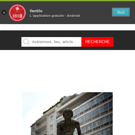
Ventilo
Voir
×
L´application gratuite - Android
MENU