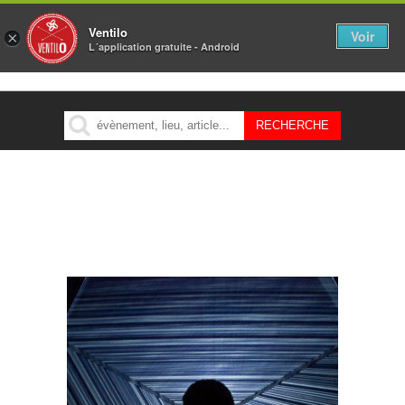
Ventilo
Voir
×
L´application gratuite - Android
MENU