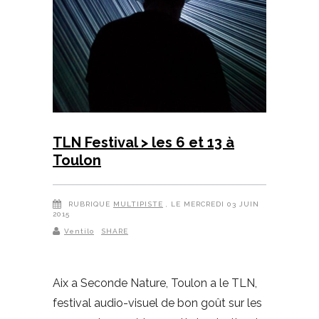
TLN Festival > les 6 et 13 à
Toulon
RUBRIQUE
MULTIPISTE
, LE MERCREDI 03 JUIN
2015
Ventilo
SHARE
Aix a Seconde Nature, Toulon a le TLN,
festival audio-visuel de bon goût sur les