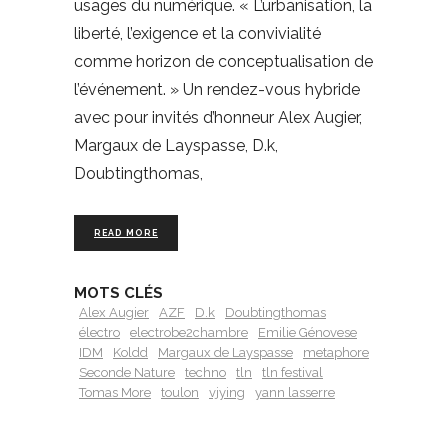
usages du numérique. « L’urbanisation, la
liberté, l’exigence et la convivialité
comme horizon de conceptualisation de
l’événement. » Un rendez-vous hybride
avec pour invités d’honneur Alex Augier,
Margaux de Layspasse, D.k,
Doubtingthomas,
READ MORE
MOTS CLÉS
Alex Augier
AZF
D.k
Doubtingthomas
électro
electrobe2chambre
Emilie Génovese
IDM
Koldd
Margaux de Layspasse
metaphore
Seconde Nature
techno
tln
tln festival
Tomas More
toulon
vjying
yann lasserre