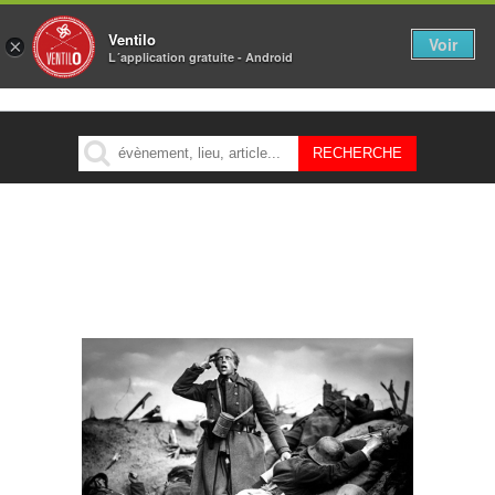
Ventilo
Voir
×
L´application gratuite - Android
MENU