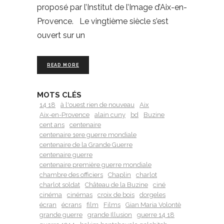
proposé par l’Institut de l’Image d’Aix-en-
Provence. Le vingtième siècle s’est
ouvert sur un
READ MORE
MOTS CLÉS
14 18
à l'ouest rien de nouveau
Aix
Aix-en-Provence
alain cuny
bd
Buzine
cent ans
centenaire
centenaire 1ere guerre mondiale
centenaire de la Grande Guerre
centenaire guerre
centenaire première guerre mondiale
chambre des officiers
Chaplin
charlot
charlot soldat
Château de la Buzine
ciné
cinéma
cinémas
croix de bois
dorgeles
écran
écrans
film
Films
Gian Maria Volontè
grande guerre
grande Illusion
guerre 14 18