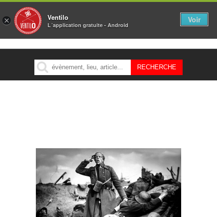
Ventilo
Voir
×
L´application gratuite - Android
MENU