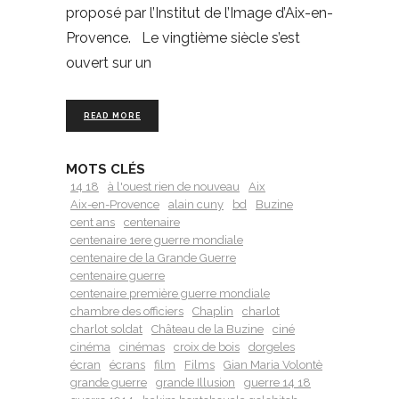
proposé par l’Institut de l’Image d’Aix-en-
Provence. Le vingtième siècle s’est
ouvert sur un
READ MORE
MOTS CLÉS
14 18
à l'ouest rien de nouveau
Aix
Aix-en-Provence
alain cuny
bd
Buzine
cent ans
centenaire
centenaire 1ere guerre mondiale
centenaire de la Grande Guerre
centenaire guerre
centenaire première guerre mondiale
chambre des officiers
Chaplin
charlot
charlot soldat
Château de la Buzine
ciné
cinéma
cinémas
croix de bois
dorgeles
écran
écrans
film
Films
Gian Maria Volontè
grande guerre
grande Illusion
guerre 14 18