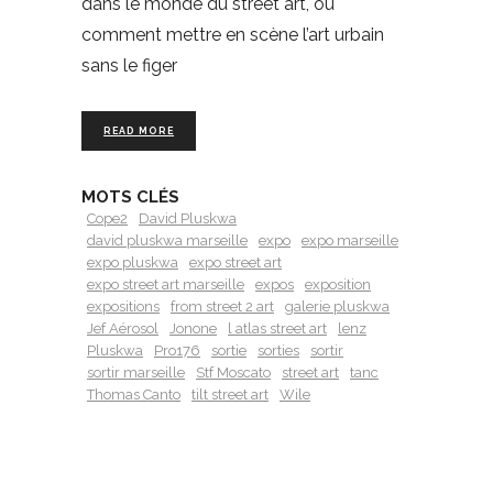
dans le monde du street art, ou
comment mettre en scène l’art urbain
sans le figer
READ MORE
MOTS CLÉS
Cope2
David Pluskwa
david pluskwa marseille
expo
expo marseille
expo pluskwa
expo street art
expo street art marseille
expos
exposition
expositions
from street 2 art
galerie pluskwa
Jef Aérosol
Jonone
l atlas street art
lenz
Pluskwa
Pro176
sortie
sorties
sortir
sortir marseille
Stf Moscato
street art
tanc
Thomas Canto
tilt street art
Wile