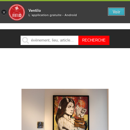
Ventilo
Voir
×
L´application gratuite - Android
MENU