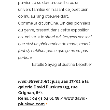
parvient à se démarquer. Il crée un
univers familier en hissant ce jouet bien
connu au rang d’œuvre d’art.
Comme l’a dit
JonOne
, l’un des pionniers
du genre, présent dans cette exposition
collective, «
le street art, les gens pensent
que c’est un phénomène de mode, mais il
faut s’y habituer parce que ça ne va pas
partir
… »
Estelle Sayag et Justine Lepeltier
From Street 2 Art
: jusqu’au 27/02 à la
galerie David Pluskwa (53, rue
Grignan, 6
).
e
Rens. : 04 91 04 61 38 /
www.david-
pluskwa.com