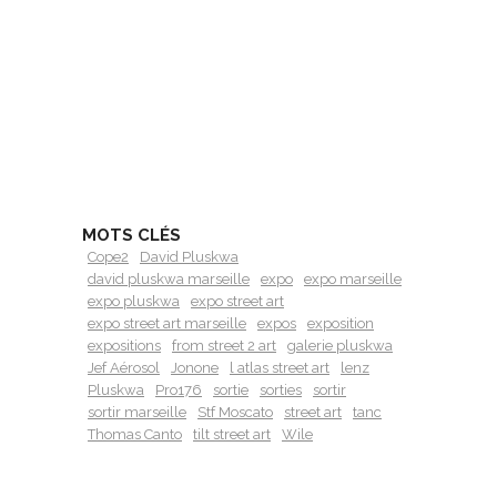
MOTS CLÉS
Cope2
David Pluskwa
david pluskwa marseille
expo
expo marseille
expo pluskwa
expo street art
expo street art marseille
expos
exposition
expositions
from street 2 art
galerie pluskwa
Jef Aérosol
Jonone
l atlas street art
lenz
Pluskwa
Pro176
sortie
sorties
sortir
sortir marseille
Stf Moscato
street art
tanc
Thomas Canto
tilt street art
Wile