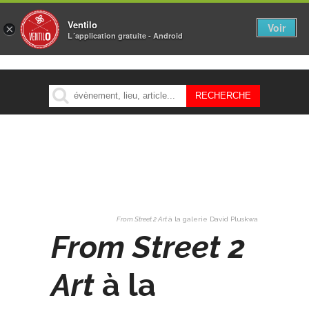
Ventilo
Voir
×
L´application gratuite - Android
MENU
From Street 2 Art
à la galerie David Pluskwa
From Street 2
Art
à la