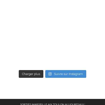
Charger plus
Suivre sur Instagram
SORTIES MARSEILLE AIX TOULON AUJOURD'HUI
|