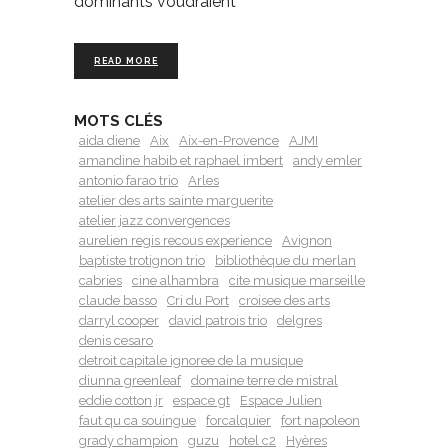
dominants voudraient
READ MORE
MOTS CLÉS
aida diene
Aix
Aix-en-Provence
AJMI
amandine habib et raphael imbert
andy emler
antonio farao trio
Arles
atelier des arts sainte marguerite
atelier jazz convergences
aurelien regis recous experience
Avignon
baptiste trotignon trio
bibliothèque du merlan
cabries
cine alhambra
cite musique marseille
claude basso
Cri du Port
croisee des arts
darryl cooper
david patrois trio
delgres
denis cesaro
detroit capitale ignoree de la musique
diunna greenleaf
domaine terre de mistral
eddie cotton jr
espace gt
Espace Julien
faut qu ca souingue
forcalquier
fort napoleon
grady champion
guzu
hotel c2
Hyères