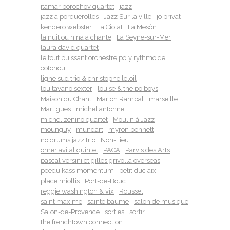
itamar borochov quartet
jazz
jazz a porquerolles
Jazz Sur la ville
jo privat
kendero webster
La Ciotat
La Mesòn
la nuit ou nina a chante
La Seyne-sur-Mer
laura david quartet
le tout puissant orchestre poly rythmo de
cotonou
ligne sud trio & christophe leloil
lou tavano sexter
louise & the po boys
Maison du Chant
Marion Rampal
marseille
Martigues
michel antonnelli
michel zenino quartet
Moulin à Jazz
mounguy
mundart
myron bennett
no drums jazz trio
Non-Lieu
omer avital quintet
PACA
Parvis des Arts
pascal versini et gilles grivolla overseas
peedu kass momentum
petit duc aix
place miollis
Port-de-Bouc
reggie washington & vix
Rousset
saint maxime
sainte baume
salon de musique
Salon-de-Provence
sorties
sortir
the frenchtown connection