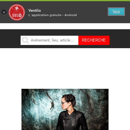
Ventilo
Voir
×
L´application gratuite - Android
MENU