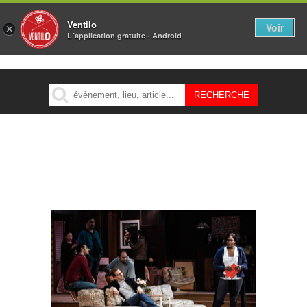
Ventilo
Voir
×
L´application gratuite - Android
MENU