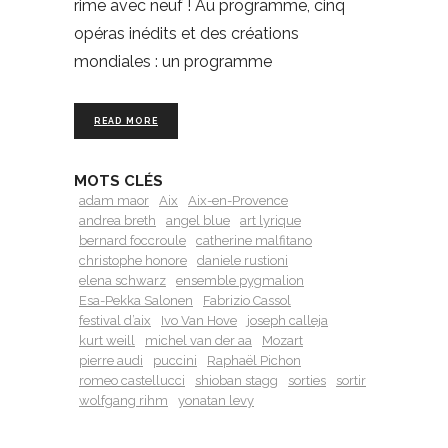
rime avec neuf ! Au programme, cinq
opéras inédits et des créations
mondiales : un programme
READ MORE
MOTS CLÉS
adam maor
Aix
Aix-en-Provence
andrea breth
angel blue
art lyrique
bernard foccroule
catherine malfitano
christophe honore
daniele rustioni
elena schwarz
ensemble pygmalion
Esa-Pekka Salonen
Fabrizio Cassol
festival d’aix
Ivo Van Hove
joseph calleja
kurt weill
michel van der aa
Mozart
pierre audi
puccini
Raphaël Pichon
romeo castellucci
shioban stagg
sorties
sortir
wolfgang rihm
yonatan levy