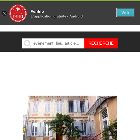
Ventilo
Voir
×
L´application gratuite - Android
MENU