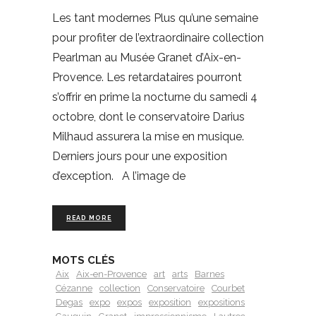
Les tant modernes Plus qu’une semaine
pour profiter de l’extraordinaire collection
Pearlman au Musée Granet d’Aix-en-
Provence. Les retardataires pourront
s’offrir en prime la nocturne du samedi 4
octobre, dont le conservatoire Darius
Milhaud assurera la mise en musique.
Derniers jours pour une exposition
d’exception. A l’image de
READ MORE
MOTS CLÉS
Aix
Aix-en-Provence
art
arts
Barnes
Cézanne
collection
Conservatoire
Courbet
Degas
expo
expos
exposition
expositions