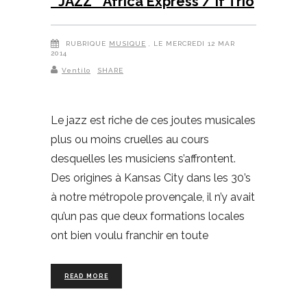
* JAZZ * Africa Express / If Trio
RUBRIQUE
MUSIQUE
, LE MERCREDI 12 MAR
2014
Ventilo
SHARE
Le jazz est riche de ces joutes musicales
plus ou moins cruelles au cours
desquelles les musiciens s’affrontent.
Des origines à Kansas City dans les 30’s
à notre métropole provençale, il n’y avait
qu’un pas que deux formations locales
ont bien voulu franchir en toute
READ MORE