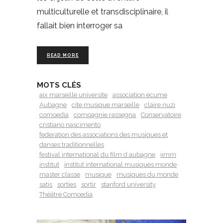
multiculturelle et transdisciplinaire, il
fallait bien interroger sa
READ MORE
MOTS CLÉS
aix marseille universite
association ecume
Aubagne
cite musique marseille
claire nuzi
comoedia
compagnie rassegna
Conservatoire
cristiano nascimento
federation des associations des musiques et
danses traditionnelles
festival international du film d aubagne
iimm
institut
institut international musiques monde
master classe
musique
musiques du monde
satis
sorties
sortir
stanford university
Théâtre Comœdia