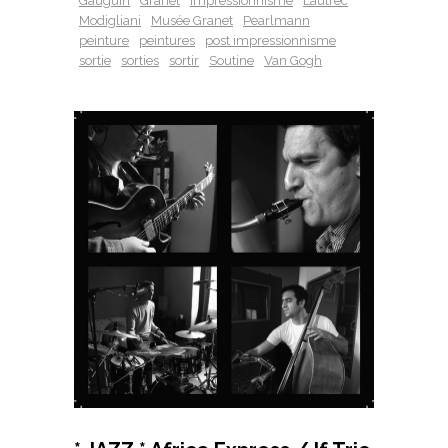
Gauguin
Granet
impressionnisme
Lautrec
Modigliani
Musée Granet
Pearlmann
peinture
peintures
post impressionnisme
sortie
sorties
sortir
Soutine
Van Gogh