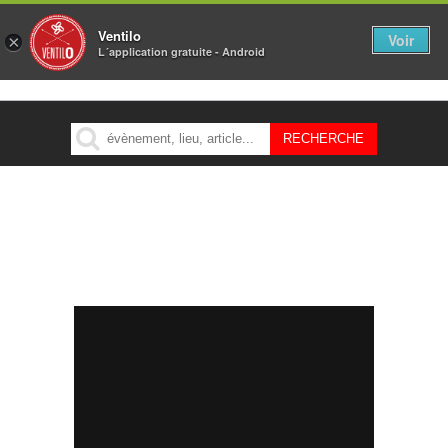
Ventilo
Voir
×
L´application gratuite - Android
MENU