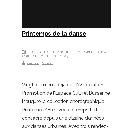
Printemps de la danse
RUBRIQUE
ÇA PLANCHE
, LE MERCREDI 02 MAI
2018 DANS VENTILO N° 409
Ventilo
SHARE
Vingt-deux ans déjà que l’Association de
Promotion de l’Espace Culurel Busserine
inaugure la collection chorégraphique
Printemps/Eté avec ce temps fort,
consacré depuis une dizaine d’années
aux danses urbaines. Avec trois rendez-