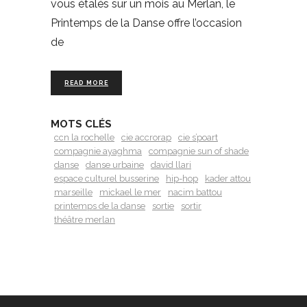
vous étalés sur un mois au Merlan, le
Printemps de la Danse offre l’occasion
de
READ MORE
MOTS CLÉS
ccn la rochelle
cie accrorap
cie s’poart
compagnie ayaghma
compagnie sun of shade
danse
danse urbaine
david llari
espace culturel busserine
hip-hop
kader attou
marseille
mickael le mer
nacim battou
printemps de la danse
sortie
sortir
théâtre merlan