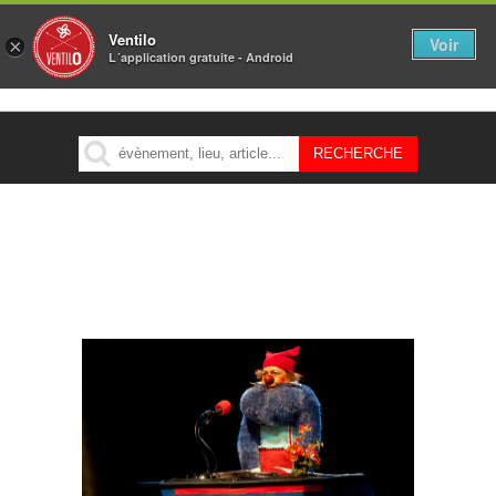
Ventilo
Voir
×
L´application gratuite - Android
MENU