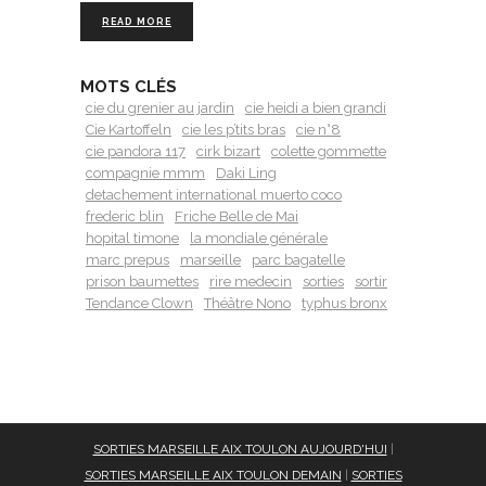
READ MORE
MOTS CLÉS
cie du grenier au jardin
cie heidi a bien grandi
Cie Kartoffeln
cie les p’tits bras
cie n°8
cie pandora 117
cirk bizart
colette gommette
compagnie mmm
Daki Ling
detachement international muerto coco
frederic blin
Friche Belle de Mai
hopital timone
la mondiale générale
marc prepus
marseille
parc bagatelle
prison baumettes
rire medecin
sorties
sortir
Tendance Clown
Théâtre Nono
typhus bronx
SORTIES MARSEILLE AIX TOULON AUJOURD'HUI
|
SORTIES MARSEILLE AIX TOULON DEMAIN
|
SORTIES