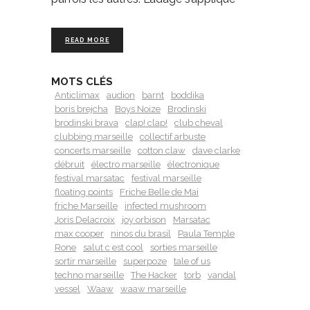
READ MORE
MOTS CLÉS
Anticlimax
audion
barnt
boddika
boris brejcha
Boys Noize
Brodinski
brodinski brava
clap! clap!
club cheval
clubbing marseille
collectif arbuste
concerts marseille
cotton claw
dave clarke
débruit
électro marseille
électronique
festival marsatac
festival marseille
floating points
Friche Belle de Mai
friche Marseille
infected mushroom
Joris Delacroix
joy orbison
Marsatac
max cooper
ninos du brasil
Paula Temple
Rone
salut c est cool
sorties marseille
sortir marseille
superpoze
tale of us
techno marseille
The Hacker
torb
vandal
vessel
Waaw
waaw marseille