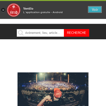
Ventilo
Voir
×
L´application gratuite - Android
MENU