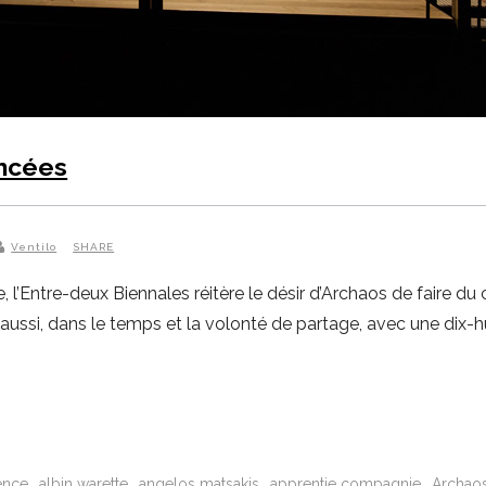
ancées
Ventilo
SHARE
Entre-deux Biennales réitère le désir d’Archaos de faire du cir
aussi, dans le temps et la volonté de partage, avec une dix-h
ence
albin warette
angelos matsakis
apprentie compagnie
Archao