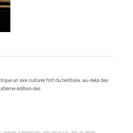
que un axe culturel fort du territoire, au-delà des
uitième édition des
s
arènes d entressen
arts de la rue
arts du feste