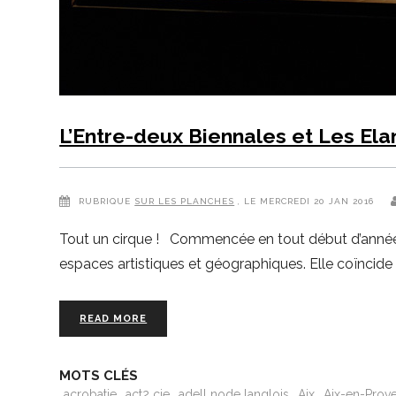
L’Entre-deux Biennales et Les El
RUBRIQUE
SUR LES PLANCHES
, LE MERCREDI 20 JAN 2016
Tout un cirque ! Commencée en tout début d’année, l’
espaces artistiques et géographiques. Elle coïncide 
READ MORE
MOTS CLÉS
acrobatie
act2 cie
adell node langlois
Aix
Aix-en-Prov