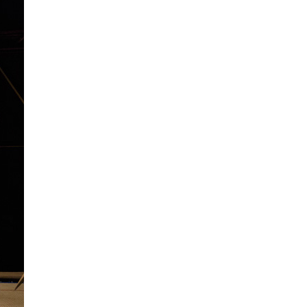
La Ville-sans-Nom, Marseille
dans la bouche de ceux qui
l’assassinent
de Bruno Le
Dantec