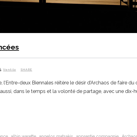
ancées
Ventilo
SHARE
Entre-deux Biennales réitère le désir d’Archaos de faire du cir
aussi, dans le temps et la volonté de partage, avec une dix-h
ence
albin warette
angelos matsakis
apprentie compagnie
Archao