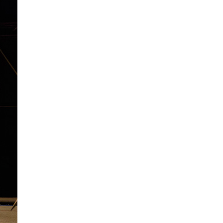
La Ville-sans-Nom, Marseille
dans la bouche de ceux qui
l’assassinent
de Bruno Le
Dantec