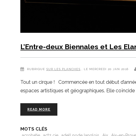
L’Entre-deux Biennales et Les El
RUBRIQUE
SUR LES PLANCHES
, LE MERCREDI 20 JAN 2016
Tout un cirque ! Commencée en tout début d’année, l’
espaces artistiques et géographiques. Elle coïncide 
READ MORE
MOTS CLÉS
acrobatie
act2 cie
adell node langlois
Aix
Aix-en-Prov