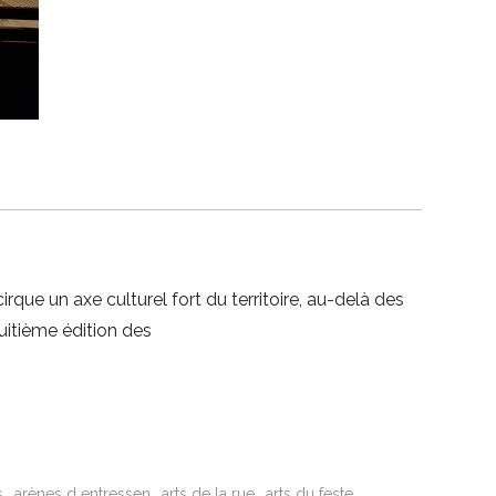
que un axe culturel fort du territoire, au-delà des
uitième édition des
s
arènes d entressen
arts de la rue
arts du feste