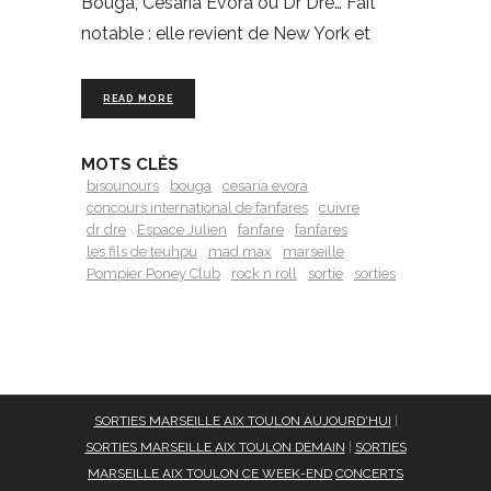
Bouga, Césaria Evora ou Dr Dre… Fait
notable : elle revient de New York et
READ MORE
MOTS CLÉS
bisounours
bouga
cesaria evora
concours international de fanfares
cuivre
dr dre
Espace Julien
fanfare
fanfares
les fils de teuhpu
mad max
marseille
Pompier Poney Club
rock n roll
sortie
sorties
SORTIES MARSEILLE AIX TOULON AUJOURD'HUI
|
SORTIES MARSEILLE AIX TOULON DEMAIN
|
SORTIES
MARSEILLE AIX TOULON CE WEEK-END
CONCERTS