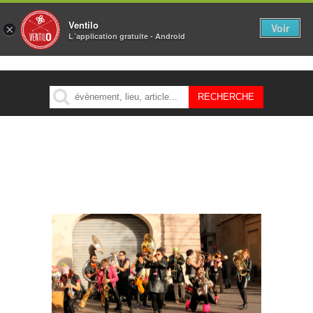
Ventilo
Voir
×
L´application gratuite - Android
MENU