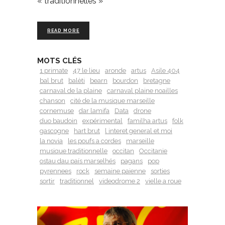
« traditionnelles »
READ MORE
MOTS CLÉS
1 primate
47 le lieu
aronde
artus
Asile 404
bal brut
balèti
bearn
bourdon
bretagne
carnaval de la plaine
carnaval plaine noailles
chanson
cité de la musique marseille
cornemuse
dar lamifa
Data
drone
duo baudoin
expérimental
familha artus
folk
gascogne
hart brut
l interet general et moi
la novia
les poufs a cordes
marseille
musique traditionnelle
occitan
Occitanie
ostau dau país marselhés
pagans
pop
pyrennees
rock
semaine paienne
sorties
sortir
traditionnel
videodrome 2
vielle a roue