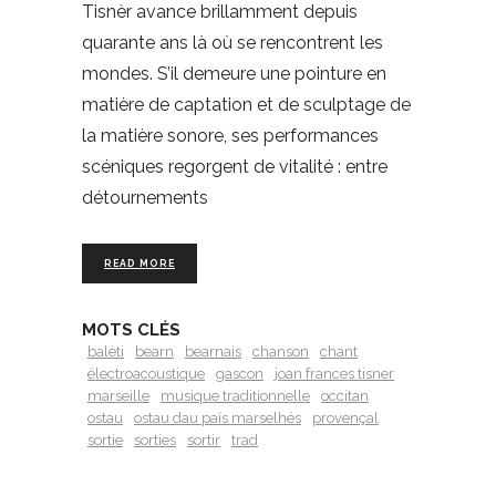
Tisnèr avance brillamment depuis
quarante ans là où se rencontrent les
mondes. S’il demeure une pointure en
matière de captation et de sculptage de
la matière sonore, ses performances
scéniques regorgent de vitalité : entre
détournements
READ MORE
MOTS CLÉS
balèti
bearn
bearnais
chanson
chant
électroacoustique
gascon
joan frances tisner
marseille
musique traditionnelle
occitan
ostau
ostau dau país marselhés
provençal
sortie
sorties
sortir
trad