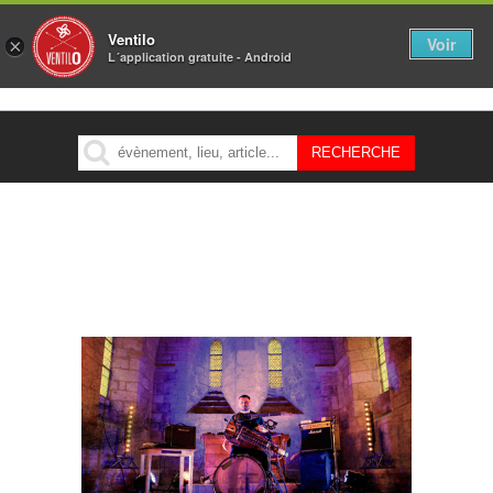
Ventilo
Voir
×
L´application gratuite - Android
MENU