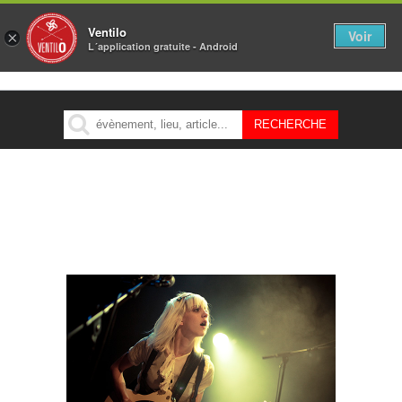
Ventilo
Voir
×
L´application gratuite - Android
MENU