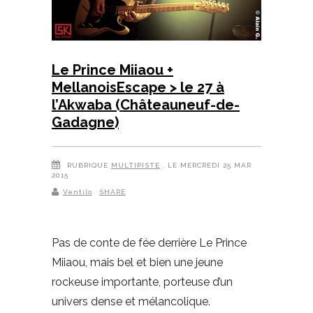
Le Prince Miiaou +
MellanoisEscape > le 27 à
l’Akwaba (Châteauneuf-de-
Gadagne)
RUBRIQUE
MULTIPISTE
, LE MERCREDI 25 MAR
2015
Ventilo
SHARE
Pas de conte de fée derrière Le Prince
Miiaou, mais bel et bien une jeune
rockeuse importante, porteuse d’un
univers dense et mélancolique.