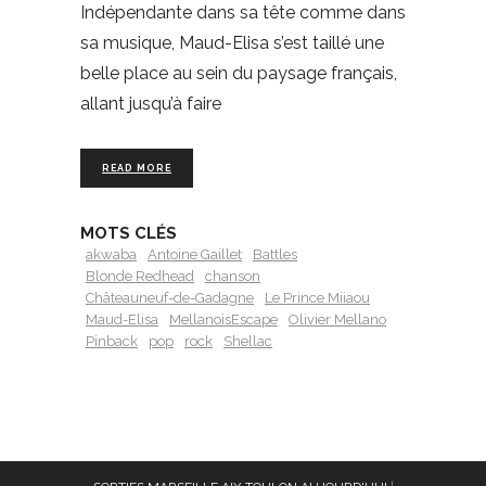
Indépendante dans sa tête comme dans
sa musique, Maud-Elisa s’est taillé une
belle place au sein du paysage français,
allant jusqu’à faire
READ MORE
MOTS CLÉS
akwaba
Antoine Gaillet
Battles
Blonde Redhead
chanson
Châteauneuf-de-Gadagne
Le Prince Miiaou
Maud-Elisa
MellanoisEscape
Olivier Mellano
Pinback
pop
rock
Shellac