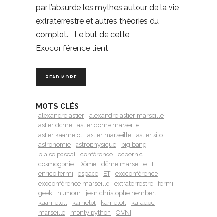
par l’absurde les mythes autour de la vie
extraterrestre et autres théories du
complot. Le but de cette
Exoconférence tient
READ MORE
MOTS CLÉS
alexandre astier
alexandre astier marseille
astier dome
astier dome marseille
astier kaamelot
astier marseille
astier silo
astronomie
astrophysique
big bang
blaise pascal
conférence
copernic
cosmogonie
Dôme
dôme marseille
E.T.
enrico fermi
espace
ET
exoconférence
exoconférence marseille
extraterrestre
fermi
geek
humour
jean christophe hembert
kaamelott
kamelot
kamelott
karadoc
marseille
monty python
OVNI