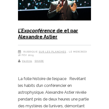
L’Exoconférence
de et par
Alexandre Astier
RUBRIQUE
SUR LES PLANCHES
, LE MERCREDI
18 FÉV 2015
Ventilo
SHARE
La folle histoire de l’espace Revêtant
les habits d’un conférencier en
astrophysique, Alexandre Astier révèle
pendant près de deux heures une partie
des mystères de l’univers, démontant