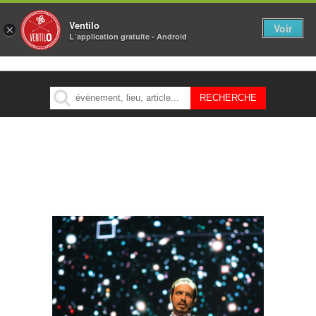
Ventilo
Voir
×
L´application gratuite - Android
MENU