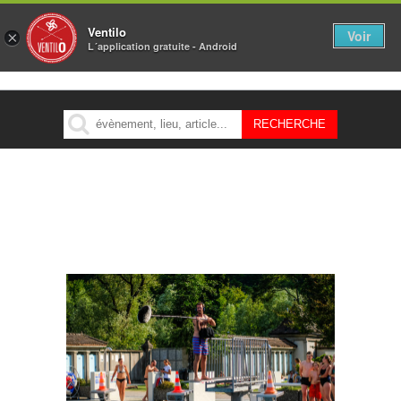
Ventilo
Voir
×
L´application gratuite - Android
MENU