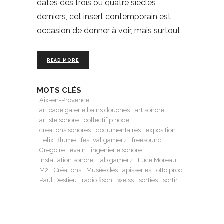
datés des trois ou quatre siècles
derniers, cet insert contemporain est
occasion de donner à voir, mais surtout
READ MORE
MOTS CLÉS
Aix-en-Provence
art cade galerie bains douches
art sonore
artiste sonore
collectif p node
creations sonores
documentaires
exposition
Felix Blume
festival gamerz
freesound
Gregoire Levain
ingenierie sonore
installation sonore
lab gamerz
Luce Moreau
M2F Créations
Musée des Tapisseries
otto prod
Paul Destieu
radio fischli weiss
sorties
sortir