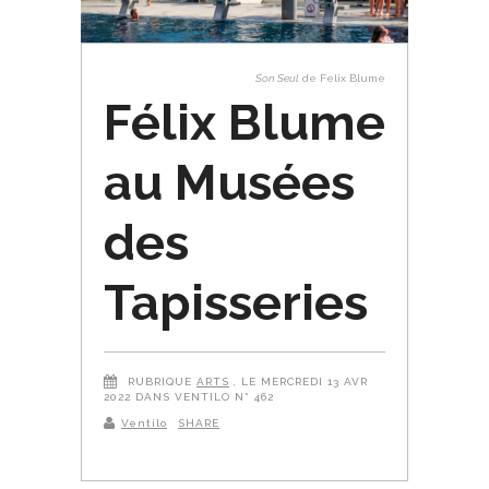
Son Seul
de Felix Blume
Félix Blume
au Musées
des
Tapisseries
RUBRIQUE
ARTS
, LE MERCREDI 13 AVR
2022 DANS VENTILO N° 462
Ventilo
SHARE