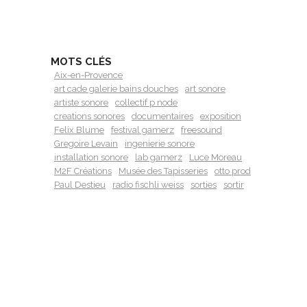
MOTS CLÉS
Aix-en-Provence
art cade galerie bains douches
art sonore
artiste sonore
collectif p node
creations sonores
documentaires
exposition
Felix Blume
festival gamerz
freesound
Gregoire Levain
ingenierie sonore
installation sonore
lab gamerz
Luce Moreau
M2F Créations
Musée des Tapisseries
otto prod
Paul Destieu
radio fischli weiss
sorties
sortir