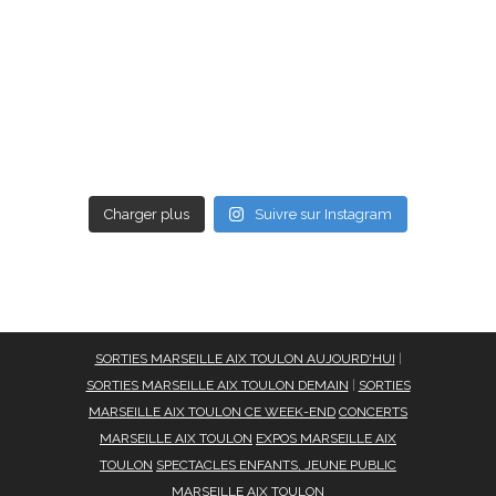
Charger plus
Suivre sur Instagram
SORTIES MARSEILLE AIX TOULON AUJOURD'HUI
|
SORTIES MARSEILLE AIX TOULON DEMAIN
|
SORTIES
MARSEILLE AIX TOULON CE WEEK-END
CONCERTS
MARSEILLE AIX TOULON
EXPOS MARSEILLE AIX
TOULON
SPECTACLES ENFANTS, JEUNE PUBLIC
MARSEILLE AIX TOULON