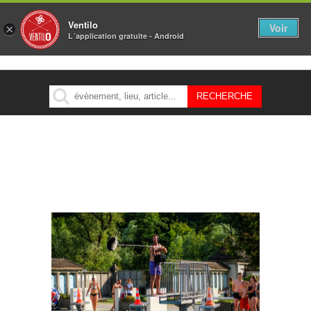
Ventilo
Voir
×
L´application gratuite - Android
MENU