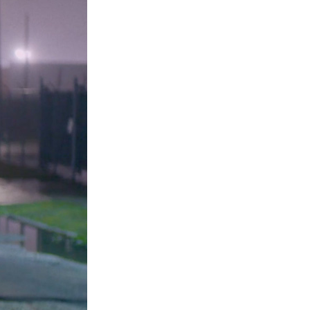
La Ville-sans-Nom, Marseille
dans la bouche de ceux qui
l’assassinent
de Bruno Le
Dantec