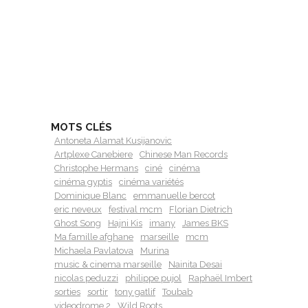
MOTS CLÉS
Antoneta Alamat Kusijanovic
Artplexe Canebiere
Chinese Man Records
Christophe Hermans
ciné
cinéma
cinéma gyptis
cinéma variétés
Dominique Blanc
emmanuelle bercot
eric neveux
festival mcm
Florian Dietrich
Ghost Song
Hajni Kis
imany
James BKS
Ma famille afghane
marseille
mcm
Michaela Pavlatova
Murina
music & cinema marseille
Nainita Desai
nicolas peduzzi
philippe pujol
Raphaël Imbert
sorties
sortir
tony gatlif
Toubab
videodrome 2
Wild Roots