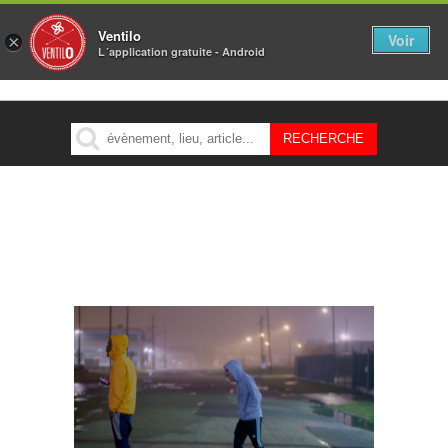
Ventilo
Voir
×
L´application gratuite - Android
MENU