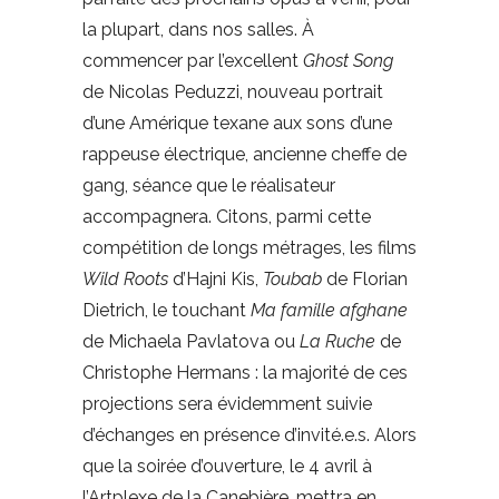
la plupart, dans nos salles. À
commencer par l’excellent
Ghost Song
de Nicolas Peduzzi, nouveau portrait
d’une Amérique texane aux sons d’une
rappeuse électrique, ancienne cheffe de
gang, séance que le réalisateur
accompagnera. Citons, parmi cette
compétition de longs métrages, les films
Wild Roots
d’Hajni Kis,
Toubab
de Florian
Dietrich, le touchant
Ma famille afghane
de Michaela Pavlatova ou
La Ruche
de
Christophe Hermans : la majorité de ces
projections sera évidemment suivie
d’échanges en présence d’invité.e.s. Alors
que la soirée d’ouverture, le 4 avril à
l’Artplexe de la Canebière, mettra en