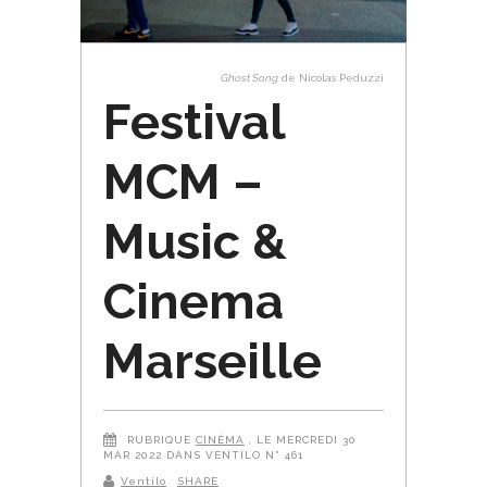
Ghost Song
de Nicolas Peduzzi
Festival
MCM –
Music &
Cinema
Marseille
RUBRIQUE
CINÉMA
, LE MERCREDI 30
MAR 2022 DANS VENTILO N° 461
Ventilo
SHARE