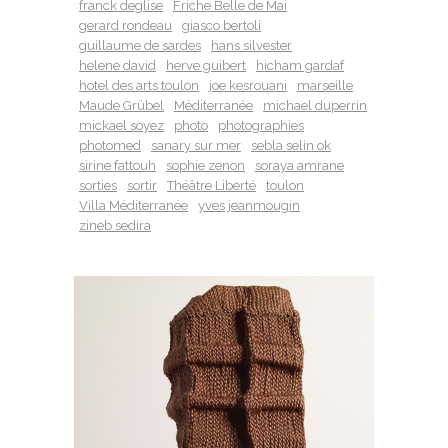
franck deglise
Friche Belle de Mai
gerard rondeau
giasco bertoli
guillaume de sardes
hans silvester
helene david
herve guibert
hicham gardaf
hotel des arts toulon
joe kesrouani
marseille
Maude Grübel
Méditerranée
michael duperrin
mickael soyez
photo
photographies
photomed
sanary sur mer
sebla selin ok
sirine fattouh
sophie zenon
soraya amrane
sorties
sortir
Théâtre Liberté
toulon
Villa Méditerranée
yves jeanmougin
zineb sedira