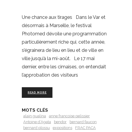
Une chance aux tirages Dans le Var et
désormais à Marseille, le festival
Photomed dévoile une programmation
particulièrement riche qui, cette année,
s’égrainera de lieu en lieu et de ville en
ville jusqu’à la mi-août. Le 17 mai
dernier, entre les cimaises, on entendait
l’approbation des visiteurs
READ MORE
MOTS CLÉS
alain gualina
anne francoise pelissier
Antoine d’Agata
bendor
bernard faucon
bernard plossu
expositions
FRAC PACA