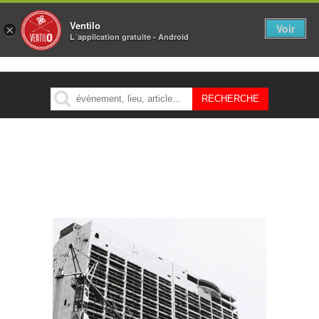
Ventilo
Voir
×
L´application gratuite - Android
MENU