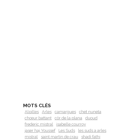
MOTS CLÉS
Alpilles
Arles
camargues
chet nuneta
chœur battant
còr de la plana
duoud
frederic mistral
isabelle courroy
jaser haj Youssef
Les Suds
les suds a arles
mistral
saint martin de crau
shadi fathi