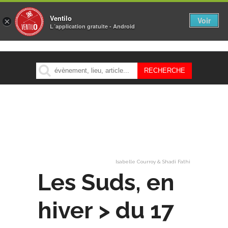
Ventilo
Voir
×
L´application gratuite - Android
MENU
Isabelle Courroy & Shadi Fathi
Les Suds, en
hiver > du 17