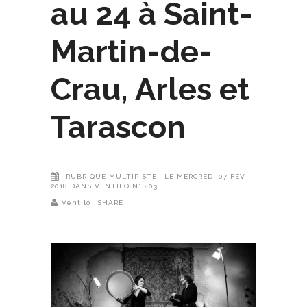
au 24 à Saint-
Martin-de-
Crau, Arles et
Tarascon
RUBRIQUE
MULTIPISTE
, LE MERCREDI 07 FÉV
2018 DANS VENTILO N° 403
Ventilo
SHARE