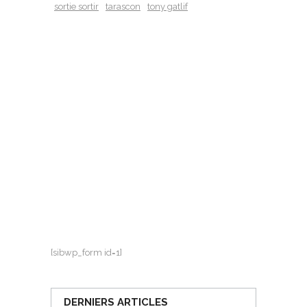
sortie sortir
tarascon
tony gatlif
[sibwp_form id=1]
DERNIERS ARTICLES