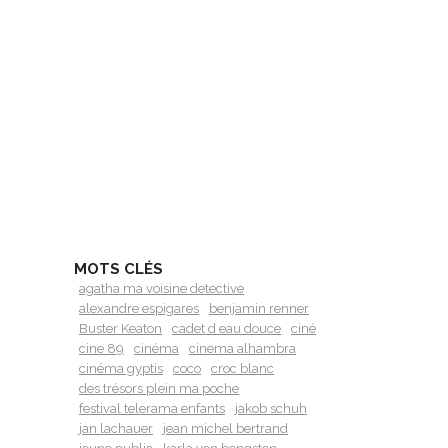
MOTS CLÉS
agatha ma voisine detective
alexandre espigares
benjamin renner
Buster Keaton
cadet d eau douce
ciné
cine 89
cinéma
cinema alhambra
cinéma gyptis
coco
croc blanc
des trésors plein ma poche
festival telerama enfants
jakob schuh
jan lachauer
jean michel bertrand