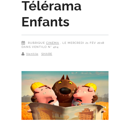
Télérama
Enfants
RUBRIQUE
CINÉMA
, LE MERCREDI 21 FÉV 2018
DANS VENTILO N° 404
Ventilo
SHARE