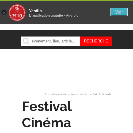
Ventilo
Voir
×
L´application gratuite - Android
MENU
Un conte peut en cacher un autre
de Jakob Schuh
Festival
Cinéma