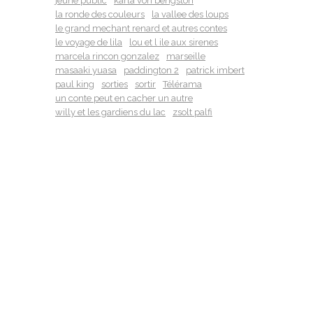
jeune public
karla von bengston
la ronde des couleurs
la vallee des loups
le grand mechant renard et autres contes
le voyage de lila
lou et l ile aux sirenes
marcela rincon gonzalez
marseille
masaaki yuasa
paddington 2
patrick imbert
paul king
sorties
sortir
Télérama
un conte peut en cacher un autre
willy et les gardiens du lac
zsolt palfi