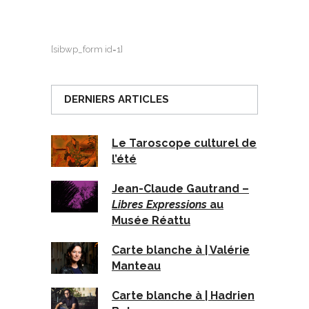
[sibwp_form id=1]
DERNIERS ARTICLES
Le Taroscope culturel de
l’été
Jean-Claude Gautrand –
Libres Expressions
au
Musée Réattu
Carte blanche à | Valérie
Manteau
Carte blanche à | Hadrien