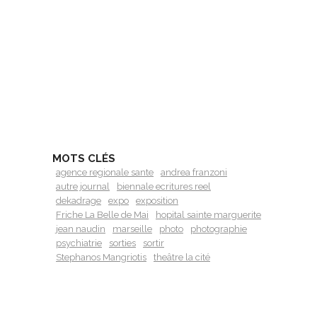
MOTS CLÉS
agence regionale sante
andrea franzoni
autre journal
biennale ecritures reel
dekadrage
expo
exposition
Friche La Belle de Mai
hopital sainte marguerite
jean naudin
marseille
photo
photographie
psychiatrie
sorties
sortir
Stephanos Mangriotis
theâtre la cité