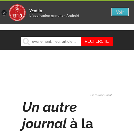
Ventilo
Voir
×
L´application gratuite - Android
MENU
Un autre journal
Un autre
journal
à la