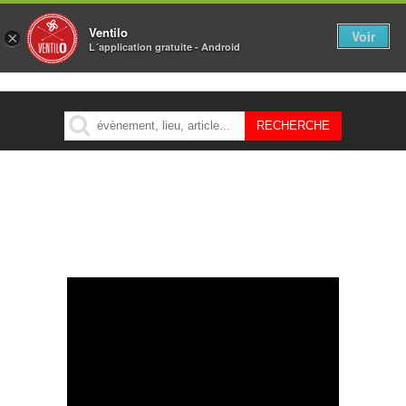
Ventilo
Voir
×
L´application gratuite - Android
MENU