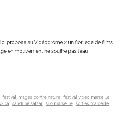
lo, propose au Vidéodrome 2 un florilège de films
mage en mouvement ne souffre pas l’eau
festival images contre nature
festival video marseille
oxica
sandrine salzar
silo marseille
sorties marseille