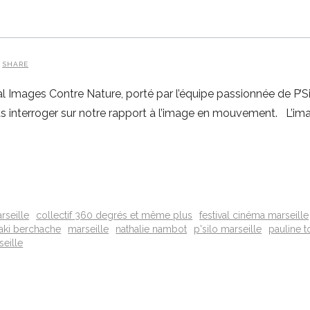
SHARE
 Images Contre Nature, porté par l’équipe passionnée de P’Si
us interroger sur notre rapport à l’image en mouvement. L’i
rseille
collectif 360 degrés et même plus
festival cinéma marseille
ki berchache
marseille
nathalie nambot
p'silo marseille
pauline t
seille