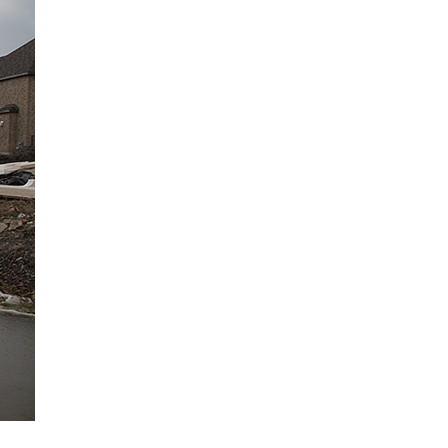
La Ville-sans-Nom, Marseille
dans la bouche de ceux qui
l’assassinent
de Bruno Le
Dantec