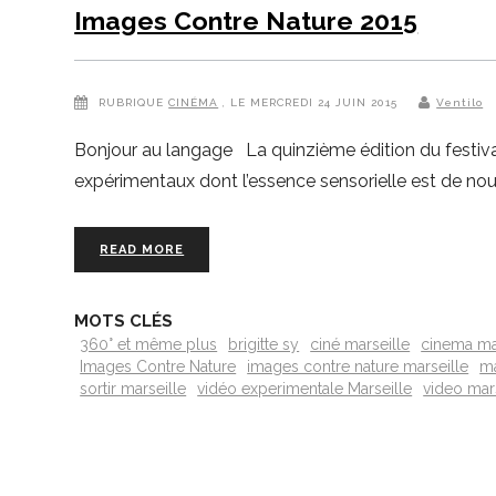
Images Contre Nature 2015
RUBRIQUE
CINÉMA
, LE MERCREDI 24 JUIN 2015
Ventilo
Bonjour au langage La quinzième édition du festival
expérimentaux dont l’essence sensorielle est de no
READ MORE
MOTS CLÉS
360° et même plus
brigitte sy
ciné marseille
cinema ma
Images Contre Nature
images contre nature marseille
ma
sortir marseille
vidéo experimentale Marseille
video mar