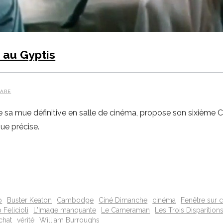
 au Gyptis
ARE
rée sa mue définitive en salle de cinéma, propose son sixième 
ue précise.
p
Buster Keaton
Cambodge
Ciné Dimanche
cinéma
Fenêtre sur 
Felicioli
L'Image manquante
Le Cameraman
Les Trois Disparitio
chat
vérité
William Burroughs