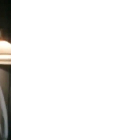
La Ville-sans-Nom, Marseille
dans la bouche de ceux qui
l’assassinent
de Bruno Le
Dantec