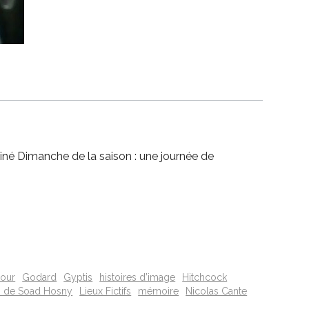
Ciné Dimanche de la saison : une journée de
cour
Godard
Gyptis
histoires d’image
Hitchcock
ns de Soad Hosny
Lieux Fictifs
mémoire
Nicolas Cante