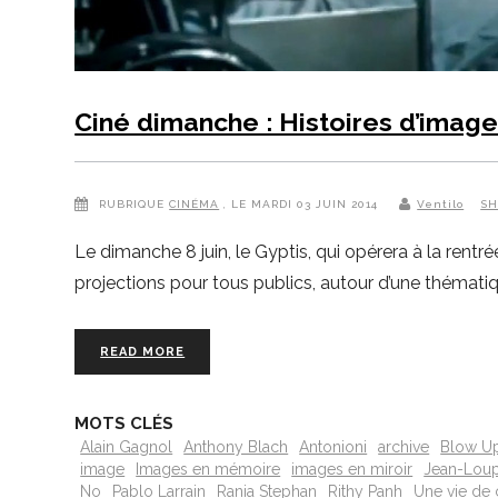
Ciné dimanche : Histoires d’image
RUBRIQUE
CINÉMA
, LE MARDI 03 JUIN 2014
Ventilo
SH
Le dimanche 8 juin, le Gyptis, qui opérera à la rent
projections pour tous publics, autour d’une thématiq
READ MORE
MOTS CLÉS
Alain Gagnol
Anthony Blach
Antonioni
archive
Blow U
image
Images en mémoire
images en miroir
Jean-Loup 
No
Pablo Larrain
Rania Stephan
Rithy Panh
Une vie de 