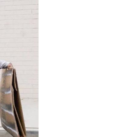
La Ville-sans-Nom, Marseille
dans la bouche de ceux qui
l’assassinent
de Bruno Le
Dantec