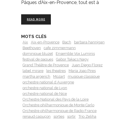
Pâques d’Aix-en-Provence, tout est à
READ MORE
MOTS CLÉS
Aix
Aix-en-Provence
Bach
barbara hannigan
Beethoven
cafe zimmermann
dominique bluzet
Ensemble Vox Luminis
festival de paques
Gabor Takacs Nagy
Grand Théâtre de Provence
Juan Diego Florez
label mirare
les theatres
Maria Joao Pires
martha argerich
Mozart
musique classique
orchestre national d Auvergne
orchestre national de Lyon
orchestre national de Nice
Orchestre National des Pays de la Loire
Orchestre philharmonique de Monte Carlo
Orchestre philharmonique de Radio France
renaud capuçon
sorties
sortir
Trio Zeliha