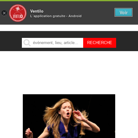
Ventilo
Voir
×
L´application gratuite - Android
MENU