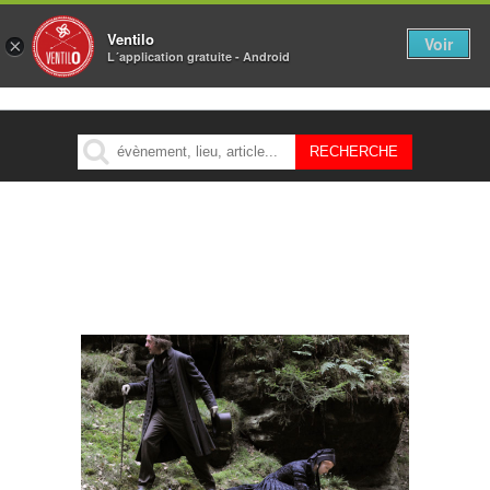
Ventilo
Voir
×
L´application gratuite - Android
MENU