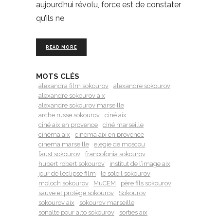
aujourd’hui révolu, force est de constater
qu’ils ne
READ MORE
MOTS CLÉS
alexandra film sokourov
alexandre sokourov
alexandre sokourov aix
alexandre sokourov marseille
arche russe sokourov
ciné aix
ciné aix en provence
ciné marseille
cinéma aix
cinema aix en provence
cinema marseille
elegie de moscou
faust sokourov
francofonia sokourov
hubert robert sokourov
institut de l’image aix
jour de l’eclipse film
le soleil sokourov
moloch sokourov
MuCEM
père fils sokourov
sauve et protège sokourov
Sokourov
sokourov aix
sokourov marseille
sonalte pour alto sokourov
sorties aix