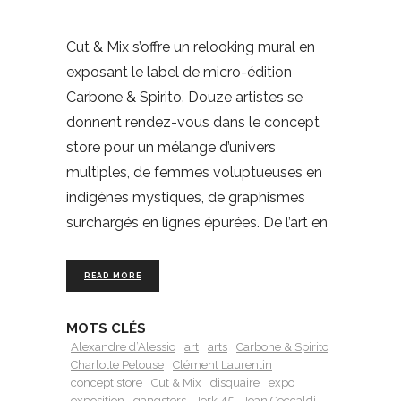
Cut & Mix s’offre un relooking mural en
exposant le label de micro-édition
Carbone & Spirito. Douze artistes se
donnent rendez-vous dans le concept
store pour un mélange d’univers
multiples, de femmes voluptueuses en
indigènes mystiques, de graphismes
surchargés en lignes épurées. De l’art en
READ MORE
MOTS CLÉS
Alexandre d’Alessio
art
arts
Carbone & Spirito
Charlotte Pelouse
Clément Laurentin
concept store
Cut & Mix
disquaire
expo
exposition
gangsters
Jerk 45
Joan Ceccaldi