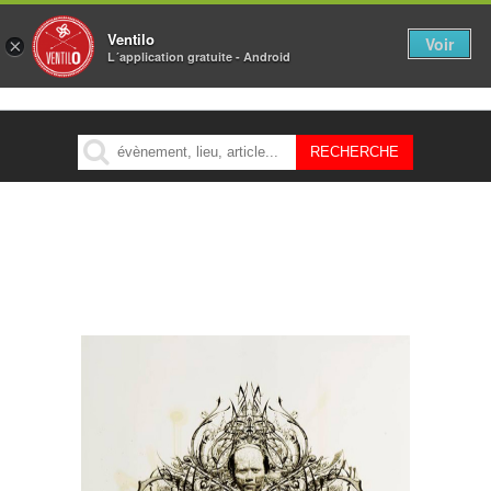
Ventilo
Voir
×
L´application gratuite - Android
MENU