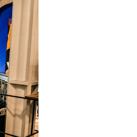
La Ville-sans-Nom, Marseille
dans la bouche de ceux qui
l’assassinent
de Bruno Le
Dantec