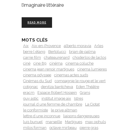
l’imaginaire littéraire
READ MORE
MOTS CLÉS
Aix
Aix-en-Provence
alberto moravia
Arles
berre l étang
Bertolucci
brian de palma
carrie film
chateaurenard
choderlos de laclos
ciné
cine 89
cinéma
cinema coluche
cinema jean renoir martigues
cinema lumieres
cinema odyssee
cinemas actes suds
Cinémas du Sud
compagnie le rouge et le vert
cotignac
denitza bantcheva
Eden Théâtre
eracm
Espace Robert Hossein
Grans
guy astic
institut image aix
Istres
journal d une femme de chambre
La Ciotat
le conformiste
le prive altman
lettre d une inconnue
liaisons dangereuses
luis bunuel
marseille
Martigues
max ophuls
milos forman
octave mirbeau
pierre gras