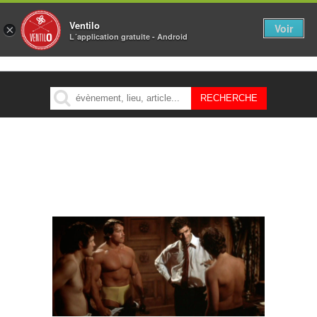
Ventilo
Voir
×
L´application gratuite - Android
MENU